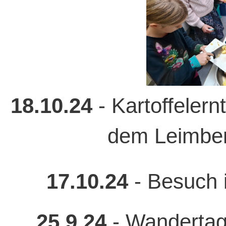
18.10.24
- Kartoffelern
dem Leimber
17.10.24
- Besuch 
25.9.24
- Wandertag f