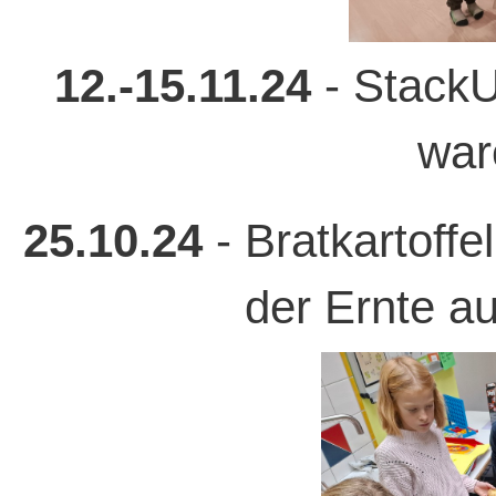
12.-15.11.24
- StackU
war
25.10.24
- Bratkartoffe
der Ernte a